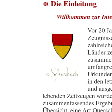
Die Einleitung
Willkommen zur Inte
Vor 20 Ja
Zeugnisse
zahlreic
Länder ze
zusammen 
umfangre
Urkunden 
in den le
und ausg
lebenden Zeitzeugen wurde
zusammenfassendes Ergebni
Übersicht, eine Art Quersch